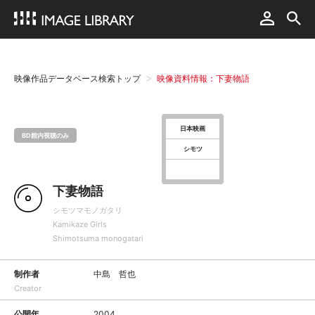
映像作品データベース検索トップ
映像資料情報：下妻物語
日本映画
BD館内視聴のみ
シモツ
下妻物語
シモツマモノガタリ
Kamikaze Girls
Shimotsuma monogatari
制作者
中島 哲也
Creator
公開年
2004