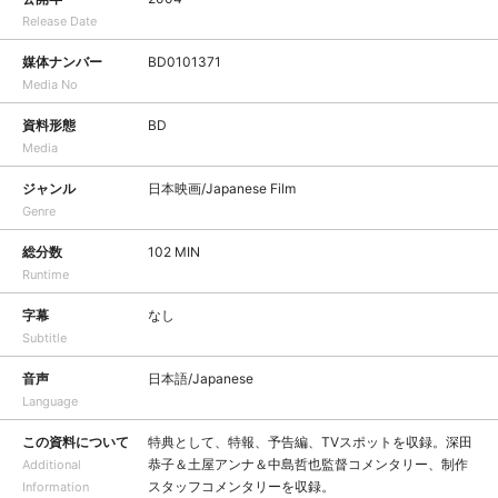
Release Date
媒体ナンバー
BD0101371
Media No
資料形態
BD
Media
ジャンル
日本映画/Japanese Film
Genre
総分数
102 MIN
Runtime
字幕
なし
Subtitle
音声
日本語/Japanese
Language
この資料について
特典として、特報、予告編、TVスポットを収録。深田
恭子＆土屋アンナ＆中島哲也監督コメンタリー、制作
Additional
スタッフコメンタリーを収録。
Information