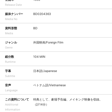
Release Date
媒体ナンバー
BD0204363
Media No
資料形態
BD
Media
ジャンル
外国映画/Foreign Film
Genre
総分数
104 MIN
Runtime
字幕
日本語/Japanese
Subtitle
音声
ベトナム語/Vietnamese
Language
この資料について
特典として、劇場予告編、メイキング映像を収録。
（計14分）
Additional
Information