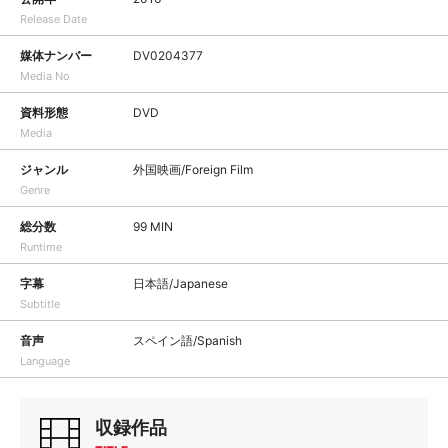
Release Date
媒体ナンバー
DV0204377
Media No
資料形態
DVD
Media
ジャンル
外国映画/Foreign Film
Genre
総分数
99 MIN
Runtime
字幕
日本語/Japanese
Subtitle
音声
スペイン語/Spanish
Language
収録作品