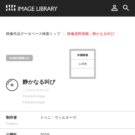
映像作品データベース検索トップ
映像資料情報：静かなる叫び
外国映画
BD館内視聴のみ
シズカ
静かなる叫び
シズカナルサケビ
Polytechnique
Polytechnique
制作者
ドゥニ・ヴィルヌーヴ
Creator
公開年
2009