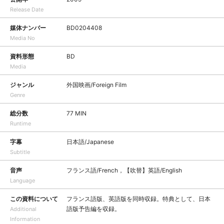
Release Date
媒体ナンバー
BD0204408
Media No
資料形態
BD
Media
ジャンル
外国映画/Foreign Film
Genre
総分数
77 MIN
Runtime
字幕
日本語/Japanese
Subtitle
音声
フランス語/French，【吹替】英語/English
Language
この資料について
フランス語版、英語版を同時収録。特典として、日本
語版予告編を収録。
Additional
Information