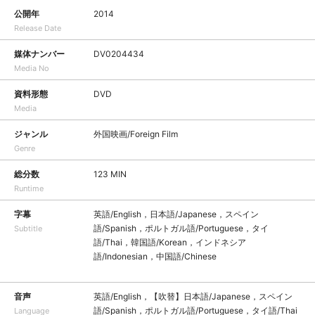
公開年
2014
Release Date
媒体ナンバー
DV0204434
Media No
資料形態
DVD
Media
ジャンル
外国映画/Foreign Film
Genre
総分数
123 MIN
Runtime
字幕
英語/English，日本語/Japanese，スペイン
語/Spanish，ポルトガル語/Portuguese，タイ
Subtitle
語/Thai，韓国語/Korean，インドネシア
語/Indonesian，中国語/Chinese
音声
英語/English，【吹替】日本語/Japanese，スペイン
語/Spanish，ポルトガル語/Portuguese，タイ語/Thai
Language