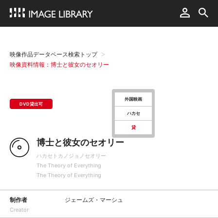
映像作品データベース検索トップ
映像資料情報：博士と彼女のセオリー
外国映画
DVD貸出可
ハカセ
貸
博士と彼女のセオリー
ハカセトカノジョノセオリー
The Theory of Everything
The Theory of Everything
制作者
ジェームズ・マーシュ
Creator