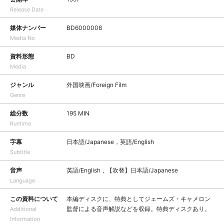
Release Date
媒体ナンバー
BD6000008
Media No
資料形態
BD
Media
ジャンル
外国映画/Foreign Film
Genre
総分数
195 MIN
Runtime
字幕
日本語/Japanese，英語/English
Subtitle
音声
英語/English，【吹替】日本語/Japanese
Language
この資料について
本編ディスクに、特典としてジェームズ・キャメロン
監督による音声解説などを収録。特典ディスクあり。
Additional
Information