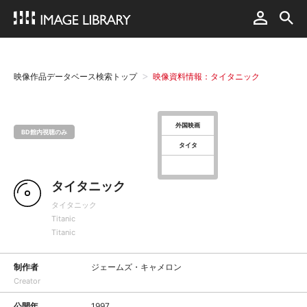
映像作品データベース検索トップ
映像資料情報：タイタニック
外国映画
BD館内視聴のみ
タイタ
タイタニック
タイタニック
Titanic
Titanic
制作者
ジェームズ・キャメロン
Creator
公開年
1997