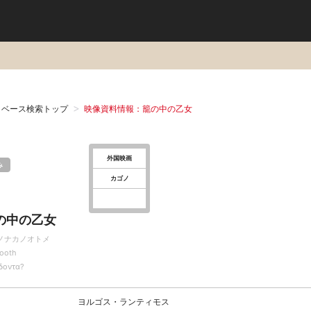
タベース検索トップ
映像資料情報：籠の中の乙女
外国映画
み
カゴノ
の中の乙女
ノナカノオトメ
ooth
δοντα?
ヨルゴス・ランティモス