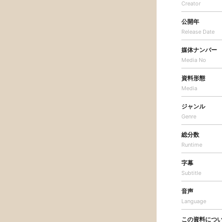
Creator
公開年
Release Date
媒体ナンバー
Media No
資料形態
Media
ジャンル
Genre
総分数
Runtime
字幕
Subtitle
音声
Language
この資料につ