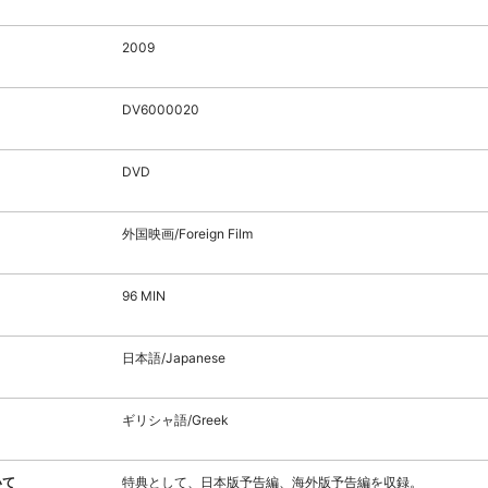
2009
DV6000020
DVD
外国映画/Foreign Film
96 MIN
日本語/Japanese
ギリシャ語/Greek
いて
特典として、日本版予告編、海外版予告編を収録。