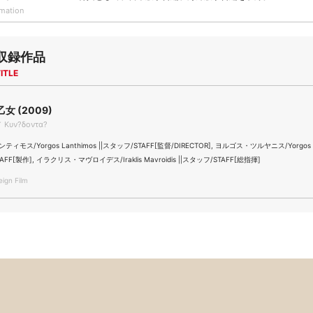
rmation
収録作品
ITLE
女 (2009)
 Κυν?δοντα?
モス/Yorgos Lanthimos ||スタッフ/STAFF[監督/DIRECTOR], ヨルゴス・ツルヤニス/Yorgos Tso
AFF[製作], イラクリス・マヴロイデス/Iraklis Mavroidis ||スタッフ/STAFF[総指揮]
gn Film