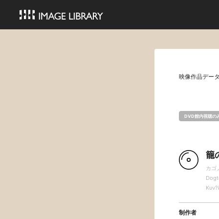
映像作品デー
DVD館内視聴の
籠
カゴ
Dogt
Κυν?
制作者