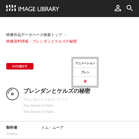
映像作品データベース検索トップ
映像資料情報：ブレンダンとケルズの秘密
アニメーション
DVD貸出可
ブレン
貸
ブレンダンとケルズの秘密
ブレンダントケルズノヒミツ
The Secret of Kells
The Secret of Kells
制作者
トム・ムーア
Creator