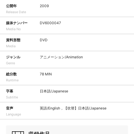
公開年
2009
Release Date
媒体ナンバー
DV6000047
Media No
資料形態
DVD
Media
ジャンル
アニメーション/Animation
Genre
総分数
78 MIN
Runtime
字幕
日本語/Japanese
Subtitle
音声
英語/English，【吹替】日本語/Japanese
Language