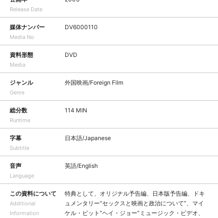
Release Date
媒体ナンバー
DV6000110
Media No
資料形態
DVD
Media
ジャンル
外国映画/Foreign Film
Genre
総分数
114 MIN
Runtime
字幕
日本語/Japanese
Subtitle
音声
英語/English
Language
この資料について
特典として、オリジナル予告編、日本版予告編、ドキ
ュメンタリー“セックスと映画と政治について”、マイ
Additional
ケル・ピット“ヘイ・ジョー”ミュージック・ビデオ、
Information