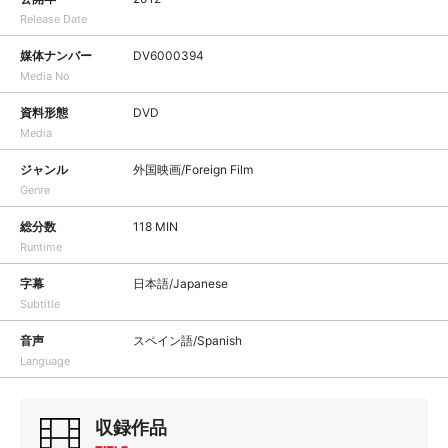
Release Date
媒体ナンバー
DV6000394
Media No
資料形態
DVD
Media
ジャンル
外国映画/Foreign Film
Genre
総分数
118 MIN
Runtime
字幕
日本語/Japanese
Subtitle
音声
スペイン語/Spanish
Language
収録作品