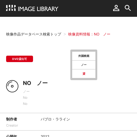
映像作品データベース検索トップ
映像資料情報：NO ノー
外国映画
DVD貸出可
ノー
貸
NO ノー
ノー
No
No
制作者
パブロ・ラライン
Creator
公開年
2012