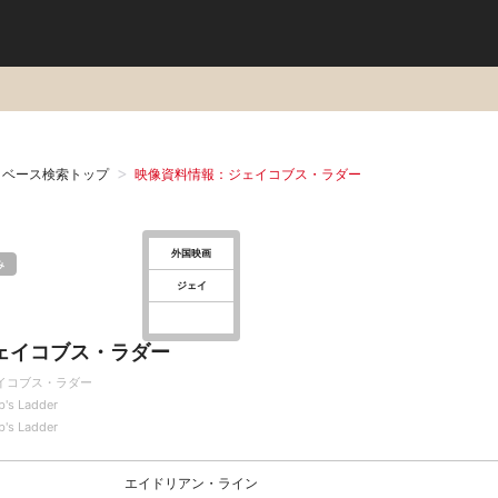
タベース検索トップ
映像資料情報：ジェイコブス・ラダー
外国映画
み
ジェイ
ェイコブス・ラダー
イコブス・ラダー
b's Ladder
b's Ladder
エイドリアン・ライン