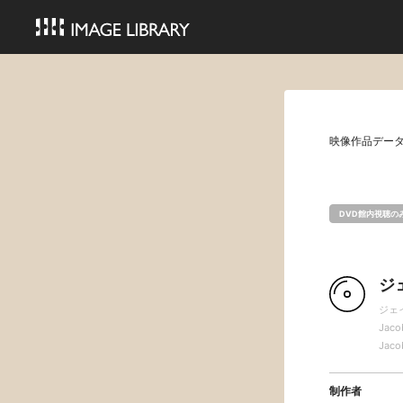
映像作品デー
DVD館内視聴の
ジ
ジェ
Jaco
Jaco
制作者