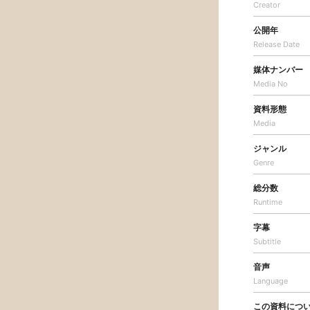
Creator
公開年
Release Date
媒体ナンバー
Media No
資料形態
Media
ジャンル
Genre
総分数
Runtime
字幕
Subtitle
音声
Language
この資料につ