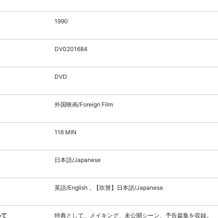
1990
DV0201684
DVD
外国映画/Foreign Film
116 MIN
日本語/Japanese
英語/English，【吹替】日本語/Japanese
いて
特典として、メイキング、未公開シーン、予告篇集を収録。