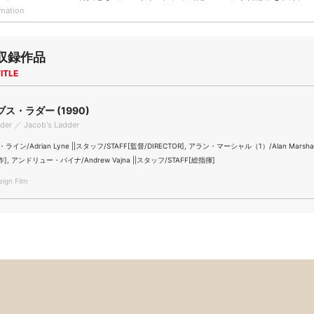
rmation
収録作品
ITLE
ス・ラダー (1990)
dder ／ Jacob's Ladder
ン/Adrian Lyne ||スタッフ/STAFF[監督/DIRECTOR], アラン・マーシャル（1）/Alan Marshal
作], アンドリュー・バイナ/Andrew Vajna ||スタッフ/STAFF[総指揮]
gn Film