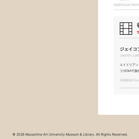
Additional
Info
T
ジェイコブ
Jacob's La
エイドリアン・ライ
フ/STAFF[製
外国映画/Forei
© 2026 Musashino Art University Museum & Library. All Rights Reserved.