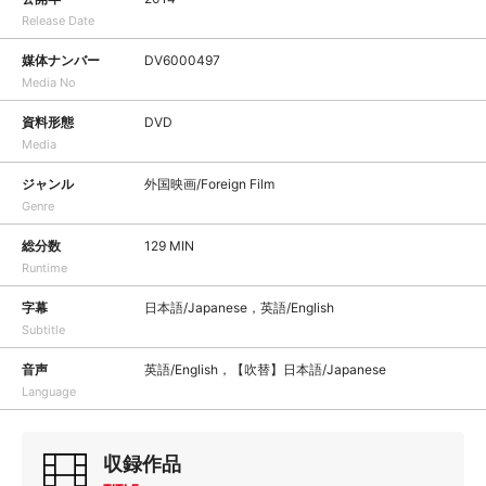
Release Date
媒体ナンバー
DV6000497
Media No
資料形態
DVD
Media
ジャンル
外国映画/Foreign Film
Genre
総分数
129 MIN
Runtime
字幕
日本語/Japanese，英語/English
Subtitle
音声
英語/English，【吹替】日本語/Japanese
Language
収録作品