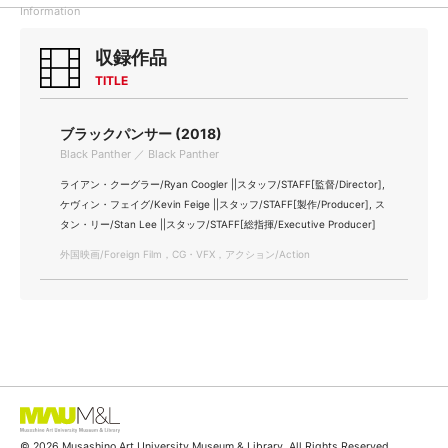
Information
収録作品
TITLE
ブラックパンサー (2018)
Black Panther ／ Black Panther
ライアン・クーグラー/Ryan Coogler ||スタッフ/STAFF[監督/Director],
ケヴィン・フェイグ/Kevin Feige ||スタッフ/STAFF[製作/Producer], ス
タン・リー/Stan Lee ||スタッフ/STAFF[総指揮/Executive Producer]
外国映画/Foreign Film，CG・VFX，アクション/Action
© 2026 Musashino Art University Museum & Library. All Rights Reserved.