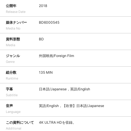
公開年
2018
Release Date
媒体ナンバー
BD6000545
Media No
資料形態
BD
Media
ジャンル
外国映画/Foreign Film
Genre
総分数
135 MIN
Runtime
字幕
日本語/Japanese，英語/English
Subtitle
音声
英語/English，【吹替】日本語/Japanese
Language
この資料について
4K ULTRA HDを収録。
Additional