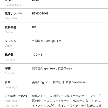
Release Date
媒体ナンバー
BD6001068
Media No
資料形態
BD
Media
ジャンル
外国映画/Foreign Film
Genre
総分数
109 MIN
Runtime
字幕
日本語/Japanese，英語/English
Subtitle
音声
英語/English，【吹替】日本語/Japanese
Language
この資料について
特典として、未公開シーン集＜空想のゲーリング、子
豚の歌、さよならヒトラー＞、NGシーン集、キャス
Additional
ト・スタッフ紹介、タイカ・ワイティティ監督による
Information