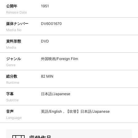
公開年
1951
Release Date
媒体ナンバー
DV6001670
Media No
資料形態
DVD
Media
ジャンル
外国映画/Foreign Film
Genre
総分数
82 MIN
Runtime
字幕
日本語/Japanese
Subtitle
音声
英語/English，【吹替】日本語/Japanese
Language