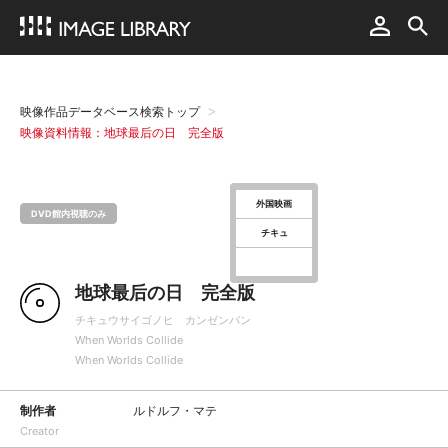
映像作品データベース検索トップ
映像資料情報：地球最后の日 完全版
外国映画
DVD館内視聴のみ
チキュ
地球最后の日 完全版
チキュウサイゴノヒ カンゼンバン
When Worlds Collide
When Worlds Collide
制作者
ルドルフ・マテ
Creator