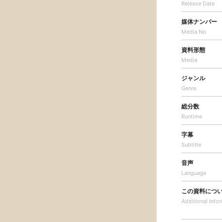
Release Date
媒体ナンバー
Media No
資料形態
Media
ジャンル
Genre
総分数
Runtime
字幕
Subtitle
音声
Language
この資料につ
Additional
Info