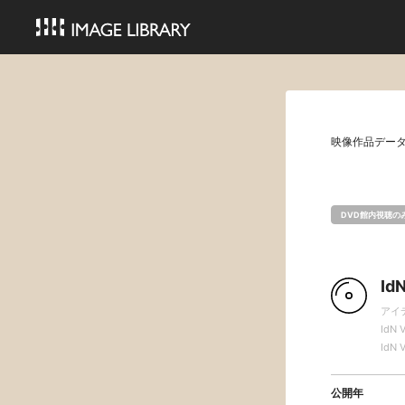
映像作品デー
DVD館内視聴の
Id
アイ
IdN V
IdN V
公開年