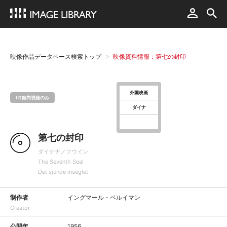
映像作品データベース検索トップ
映像資料情報：第七の封印
外国映画
LD館内視聴のみ
ダイナ
第七の封印
ダイナナノフウイン
The Seventh Seal
Det sjunde inseglet
制作者
イングマール・ベルイマン
Creator
公開年
1956