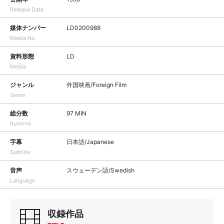
Release Date
媒体ナンバー
LD0200988
Media No
資料形態
LD
Media
ジャンル
外国映画/Foreign Film
Genre
総分数
97 MIN
Runtime
字幕
日本語/Japanese
Subtitle
音声
スウェーデン語/Swedish
Language
収録作品