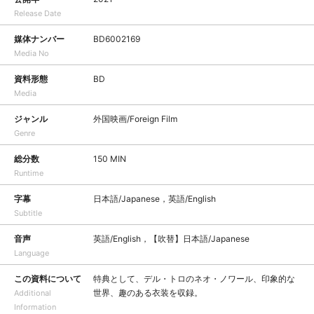
Release Date
媒体ナンバー
BD6002169
Media No
資料形態
BD
Media
ジャンル
外国映画/Foreign Film
Genre
総分数
150 MIN
Runtime
字幕
日本語/Japanese，英語/English
Subtitle
音声
英語/English，【吹替】日本語/Japanese
Language
この資料について
特典として、デル・トロのネオ・ノワール、印象的な
世界、趣のある衣装を収録。
Additional
Information