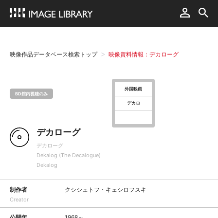
映像作品データベース検索トップ
映像資料情報：デカローグ
外国映画
BD館内視聴のみ
デカロ
デカローグ
デカローグ
Dekalog (The Decalogue)
Dekalog
制作者
クシシュトフ・キェシロフスキ
Creator
公開年
1968～