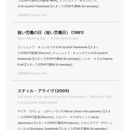
フ/STAFF[原作/Original Work], クシシュトフ・キェシロフス
キ/Krzysztof Kieslowski ||スタッフ/STAFF[脚本/Screenplay]
外国映画/Foreign Film
短い労働の日（短い労働日） (1981)
Short Working Day ／ Krótki dzień pracy
クシシュトフ・キェシロフスキ/Krzysztof Kieslowski ||スタッ
フ/STAFF[監督/Director], クシシュトフ・キェシロフスキ/Krzysztof
Kieslowski ||スタッフ/STAFF[脚本/Screenplay], ハンナ・クラル/Hanna
Krall ||スタッフ/STAFF[脚本/Screenplay]
外国映画/Foreign Film
スティル・アライヴ (2005)
Still Alive: A Film About Krzysztof Kieslowski ／ Still Alive: Film
o Krzysztofie Kieślowskim
マリア・ズマシュ・コチャノヴィチ/Maria Zmarz-Koczanowicz ||スタ
ッフ/STAFF[監督/Director], イエジー・ヤクボウィッツ/Jerzy
Jakutowicz ||スタッフ/STAFF[製作/Producer], スタニスワフ・ザヴィシ
リンスキ/Stanislaw Zawislinski ||スタッフ/STAFF[脚本/Screenplay]