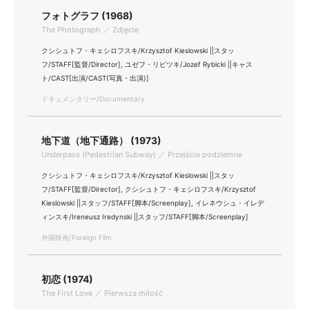
フォトグラフ (1968)
The Photograph ／ Zdjęcie
クシシュトフ・キェシロフスキ/Krzysztof Kieslowski ||スタッ
フ/STAFF[監督/Director], ユゼフ・リビツキ/Jozef Rybicki ||キャス
ト/CAST[出演/CAST(写真・出演)]
ドキュメンタリー/Documentary
地下道（地下通路） (1973)
Underpass (Pedestrian Subway) ／ Przejście podziemne
クシシュトフ・キェシロフスキ/Krzysztof Kieslowski ||スタッ
フ/STAFF[監督/Director], クシシュトフ・キェシロフスキ/Krzysztof
Kieslowski ||スタッフ/STAFF[脚本/Screenplay], イレネウシュ・イレデ
ィンスキ/Ireneusz Iredynski ||スタッフ/STAFF[脚本/Screenplay]
外国映画/Foreign Film
初恋 (1974)
The First Love ／ Pierwsza miłość