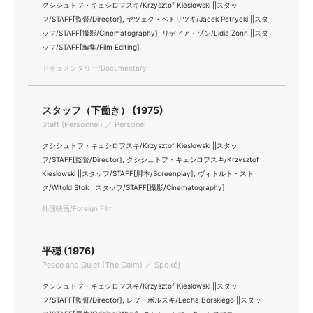
クシシュトフ・キェシロフスキ/Krzysztof Kieslowski ||スタッ
フ/STAFF[監督/Director], ヤツェク・ペトリツキ/Jacek Petrycki ||スタ
ッフ/STAFF[撮影/Cinematography], リディア・ゾン/Lidia Zonn ||スタ
ッフ/STAFF[編集/Film Editing]
ドキュメンタリー/Documentary
スタッフ（下働き） (1975)
Staff (Personnel) ／ Personel
クシシュトフ・キェシロフスキ/Krzysztof Kieslowski ||スタッ
フ/STAFF[監督/Director], クシシュトフ・キェシロフスキ/Krzysztof
Kieslowski ||スタッフ/STAFF[脚本/Screenplay], ヴィトルト・スト
ク/Witold Stok ||スタッフ/STAFF[撮影/Cinematography]
外国映画/Foreign Film
平穏 (1976)
Peace and Quiet (The Calm) ／ Spokój
クシシュトフ・キェシロフスキ/Krzysztof Kieslowski ||スタッ
フ/STAFF[監督/Director], レフ・ボルスキ/Lecha Borskiego ||スタッ