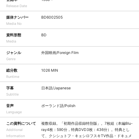
Release Date
媒体ナンバー
BD6002505
Media No
資料形態
BD
Media
ジャンル
外国映画/Foreign Film
Genre
総分数
1026 MIN
Runtime
字幕
日本語/Japanese
Subtitle
音声
ポーランド語/Polish
Language
この資料について
複数収録。「初期作品収録特別版」。7枚組（本編Blu-
ray4枚：590分，特典DVD3枚：436分）。特典とし
Additional
て、クシシュトフ・キェシロフスキTV作品・ドキュメ
Information