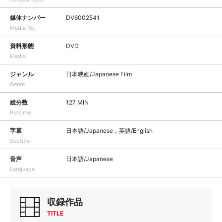
媒体ナンバー
DV6002541
Media No
資料形態
DVD
Media
ジャンル
日本映画/Japanese Film
Genre
総分数
127 MIN
Runtime
字幕
日本語/Japanese，英語/English
Subtitle
音声
日本語/Japanese
Language
収録作品
TITLE