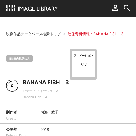
映像作品データベース検索トップ
映像資料情報：BANANA FISH 3
アニメーション
BD館内視聴のみ
バナナ
BANANA FISH 3
バナナ・フィッシュ 3
Banana Fish 3
制作者
内海 紘子
Creator
公開年
2018
Release Date