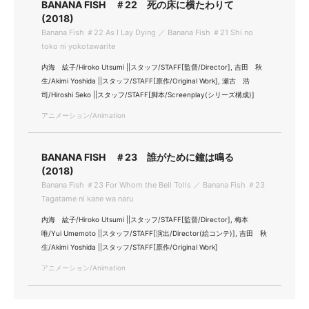
BANANA FISH ＃22 死の床に横たわりて
(2018)
Banana Fish ＃22 As I Lay Dying ／ Banana Fish ＃21 Shi no
toko ni yokotawarite
内海 紘子/Hiroko Utsumi ||スタッフ/STAFF[監督/Director], 吉田 秋
生/Akimi Yoshida ||スタッフ/STAFF[原作/Original Work], 瀬古 浩
司/Hiroshi Seko ||スタッフ/STAFF[脚本/Screenplay(シリーズ構成)]
アニメーション/Animation
BANANA FISH ＃23 誰がために鐘は鳴る
(2018)
Banana Fish ＃23 For Whom the Bell Tolls ／ Banana Fish ＃23
Tagatame ni kane wa naru
内海 紘子/Hiroko Utsumi ||スタッフ/STAFF[監督/Director], 梅本
唯/Yui Umemoto ||スタッフ/STAFF[演出/Director(絵コンテ)], 吉田 秋
生/Akimi Yoshida ||スタッフ/STAFF[原作/Original Work]
アニメーション/Animation