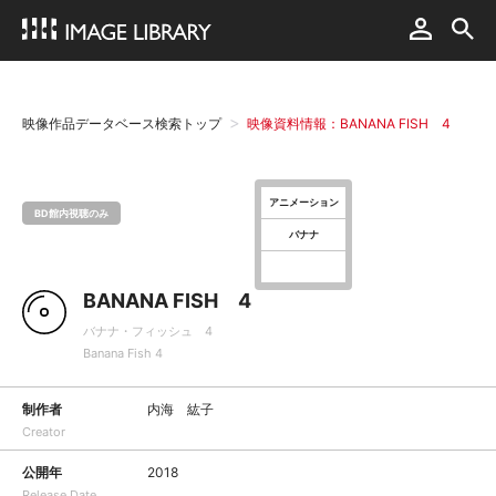
映像作品データベース検索トップ
映像資料情報：BANANA FISH 4
アニメーション
BD館内視聴のみ
バナナ
BANANA FISH 4
バナナ・フィッシュ 4
Banana Fish 4
制作者
内海 紘子
Creator
公開年
2018
Release Date