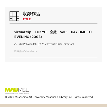
収録作品
TITLE
virtual trip TOKYO 空撮 Vol.1 DAYTIME TO
EVENING (2003)
石 茂雄/Shigeo Ishi ||スタッフ/STAFF[監督/Director]
映像作品/Visual Arts
© 2026 Musashino Art University Museum & Library. All Rights Reserved.