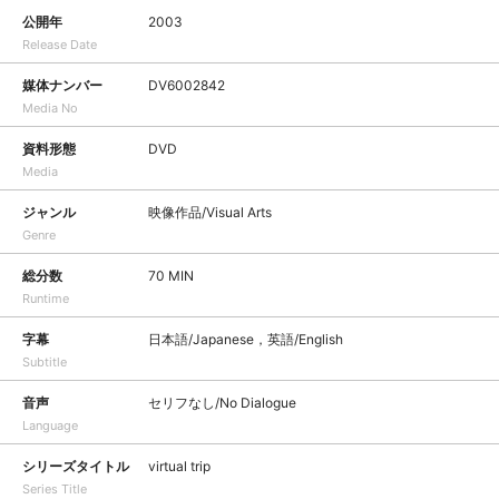
公開年
2003
Release Date
媒体ナンバー
DV6002842
Media No
資料形態
DVD
Media
ジャンル
映像作品/Visual Arts
Genre
総分数
70 MIN
Runtime
字幕
日本語/Japanese，英語/English
Subtitle
音声
セリフなし/No Dialogue
Language
シリーズタイトル
virtual trip
Series Title