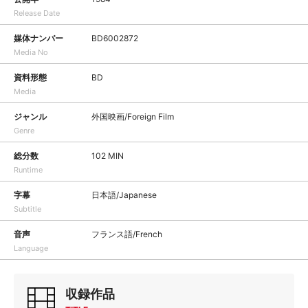
Release Date
媒体ナンバー
BD6002872
Media No
資料形態
BD
Media
ジャンル
外国映画/Foreign Film
Genre
総分数
102 MIN
Runtime
字幕
日本語/Japanese
Subtitle
音声
フランス語/French
Language
収録作品