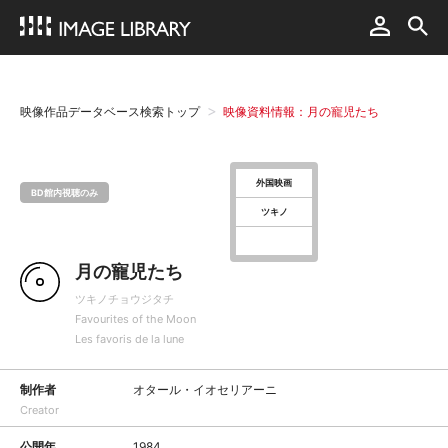
映像作品データベース検索トップ
映像資料情報：月の寵児たち
外国映画
BD館内視聴のみ
ツキノ
月の寵児たち
ツキノチョウジタチ
Favourites of the Moon
Les favoris de la lune
制作者
オタール・イオセリアーニ
Creator
公開年
1984