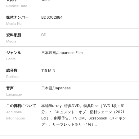
Release Date
媒体ナンバー
BD6002884
Media No
資料形態
BD
Media
ジャンル
日本映画/Japanese Film
Genre
総分数
119 MIN
Runtime
音声
日本語/Japanese
Language
この資料について
本編Blu-ray+特典DVD。特典Disc（DVD 1枚：61
分）：ドキュメント・オブ・稲村ジェーン（2021
Additional
Ed.）、劇場予告、TV CM、Scrapbook（メイキン
Information
グ）。リーフレットあり（1枚）。