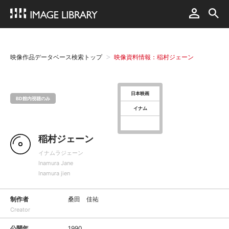
映像作品データベース検索トップ
映像資料情報：稲村ジェーン
日本映画
BD館内視聴のみ
イナム
稲村ジェーン
イナムラジェーン
Inamura Jane
Inamura jien
制作者
桑田 佳祐
Creator
公開年
1990