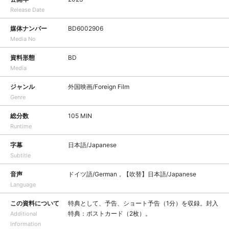
Release Date
媒体ナンバー
BD6002906
Media No
資料形態
BD
Media
ジャンル
外国映画/Foreign Film
Genre
総分数
105 MIN
Runtime
字幕
日本語/Japanese
Subtitle
音声
ドイツ語/German，【吹替】日本語/Japanese
Language
この資料について
特典として、予告、ショート予告（1分）を収録。封入
特典：ポストカード（2枚）。
Additional
Information