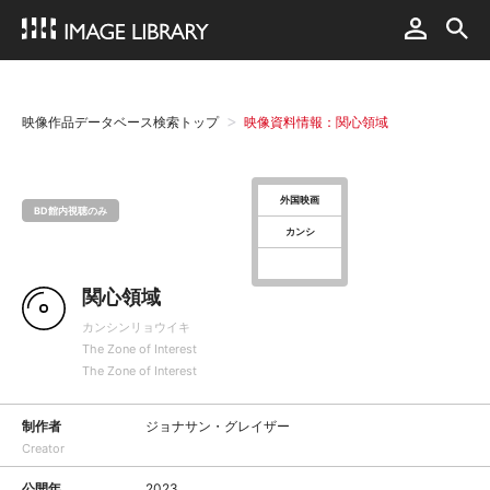
映像作品データベース検索トップ
映像資料情報：関心領域
外国映画
BD館内視聴のみ
カンシ
関心領域
カンシンリョウイキ
The Zone of Interest
The Zone of Interest
制作者
ジョナサン・グレイザー
Creator
公開年
2023