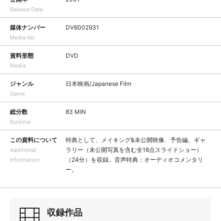
Release Date
媒体ナンバー
DV6002931
Media No
資料形態
DVD
Media
ジャンル
日本映画/Japanese Film
Genre
総分数
83 MIN
Runtime
この資料について
特典として、メイキング&未公開映像、予告編、ギャ
ラリー（未公開写真を含む全18点スライドショー）
Additional
（24分）を収録。音声特典：オーディオコメンタリ
Information
ー。
収録作品