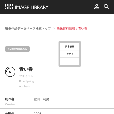
映像作品データベース検索トップ
映像資料情報：青い春
日本映画
DVD館内視聴のみ
アオイ
青い春
アオイハル
Blue Spring
Aoi haru
制作者
豊田 利晃
Creator
公開年
2001