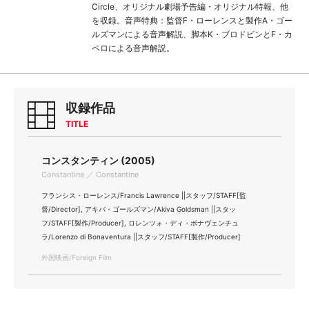
Circle、オリジナル劇場予告編・オリジナル特報、他
を収録。音声特典：監督F・ローレンスと製作A・ゴー
ルズマンによる音声解説、脚本K・ブロドビンとF・カ
ペロによる音声解説。
収録作品
TITLE
コンスタンティン (2005)
Constantine ／ Constantine
フランシス・ローレンス/Francis Lawrence ||スタッフ/STAFF[監
督/Director], アキバ・ゴールズマン/Akiva Goldsman ||スタッ
フ/STAFF[製作/Producer], ロレンツォ・ディ・ボナヴェンチュ
ラ/Lorenzo di Bonaventura ||スタッフ/STAFF[製作/Producer]
外国映画/Foreign Film