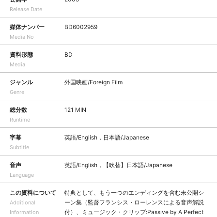
Release Date
媒体ナンバー
BD6002959
Media No
資料形態
BD
Media
ジャンル
外国映画/Foreign Film
Genre
総分数
121 MIN
Runtime
字幕
英語/English，日本語/Japanese
Subtitle
音声
英語/English，【吹替】日本語/Japanese
Language
この資料について
特典として、もう一つのエンディングを含む未公開シ
ーン集（監督フランシス・ローレンスによる音声解説
Additional
付）、ミュージック・クリップ:Passive by A Perfect
Information