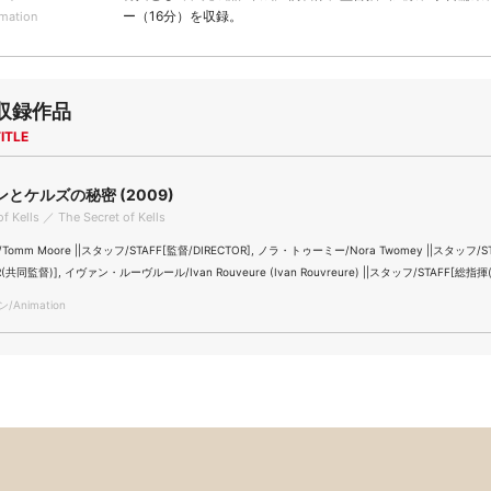
ー（16分）を収録。
rmation
収録作品
ITLE
とケルズの秘密 (2009)
of Kells ／ The Secret of Kells
mm Moore ||スタッフ/STAFF[監督/DIRECTOR], ノラ・トゥーミー/Nora Twomey ||スタッフ/S
R(共同監督)], イヴァン・ルーヴルール/Ivan Rouveure (Ivan Rouvreure) ||スタッフ/STAFF[総指
Animation