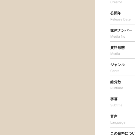
Creator
公開年
Release Date
媒体ナンバー
Media No
資料形態
Media
ジャンル
Genre
総分数
Runtime
字幕
Subtitle
音声
Language
この資料につ