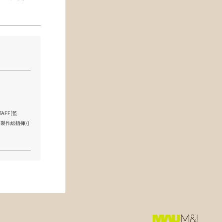
TAFF[監
揮(製作総指揮)]