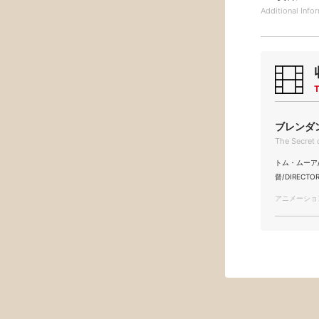
Additional
Info
T
ブレンダン
The Secret 
トム・ムーア/To
督/DIRECTO
アニメーション/