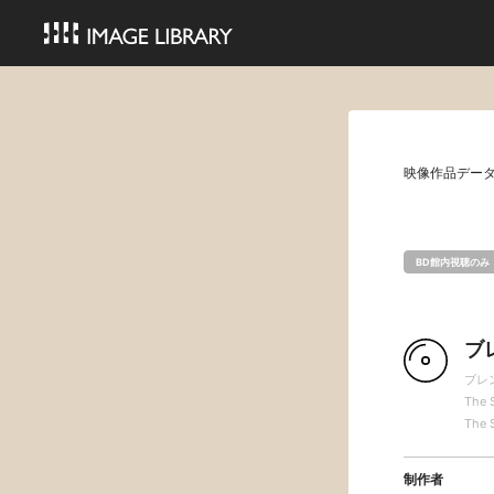
映像作品デー
BD館内視聴のみ
ブ
ブレ
The S
The S
制作者