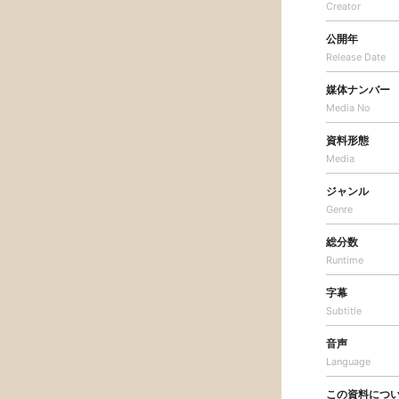
Creator
公開年
Release Date
媒体ナンバー
Media No
資料形態
Media
ジャンル
Genre
総分数
Runtime
字幕
Subtitle
音声
Language
この資料につ