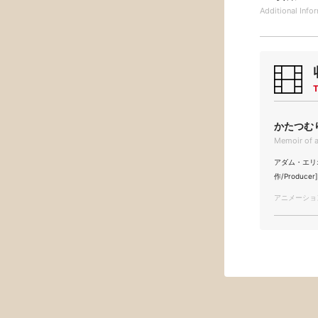
Additional
Info
T
かたつむり
Memoir of a
アダム・エリオット
作/Produce
アニメーション/