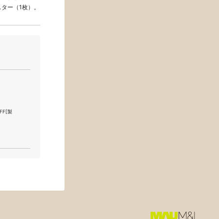
ター（1枚）。
FF[製