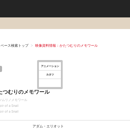
タベース検索トップ
映像資料情報：かたつむりのメモワール
アニメーション
カタツ
たつむりのメモワール
ツムリノメモワール
r of a Snail
r of a Snail
アダム・エリオット