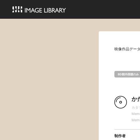
映像作品デー
BD館内視聴のみ
か
カタ
Memoi
Memoi
制作者