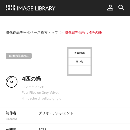
映像作品データベース検索トップ
映像資料情報：4匹の蝿
外国映画
BD館内視聴のみ
ヨンヒ
4匹の蝿
ヨンヒキノハエ
Four Flies on Grey Velvet
4 mosche di velluto grigio
制作者
ダリオ・アルジェント
Creator
公開年
1971