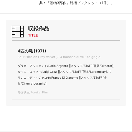
典：「動物3部作」総括ブックレット（1冊）。
収録作品
TITLE
4匹の蝿 (1971)
Four Flies on Grey Velvet ／ 4 mosche di velluto grigio
ダリオ・アルジェント/Dario Argento ||スタッフ/STAFF[監督/Director],
ルイシ・コッツィ/Luigi Cozzi ||スタッフ/STAFF[脚本/Screenplay], フ
ランコ・ディ・ジャコモ/Franco Di Giacomo ||スタッフ/STAFF[撮
影/Cinematography]
外国映画/Foreign Film