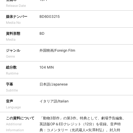
Release Date
媒体ナンバー
BD6003215
Media No
資料形態
BD
Media
ジャンル
外国映画/Foreign Film
Genre
総分数
104 MIN
Runtime
字幕
日本語/Japanese
Subtitle
音声
イタリア語/Italian
Language
この資料について
「動物3部作」の第3作。特典として、劇場予告編集、
英語版OP＆EDクレジット（12分）を収録。音声特
Additional
典：コメンタリー（光武蔵人×矢澤利弘）。封入特
Information