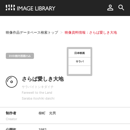
映像作品データベース検索トップ
映像資料情報：さらば愛しき大地
日本映画
DVD館内視聴のみ
サラバ
さらば愛しき大地
サラバイトシキダイチ
Farewell to the Land
Saraba itoshiki daichi
制作者
柳町 光男
Creator
公開年
1982