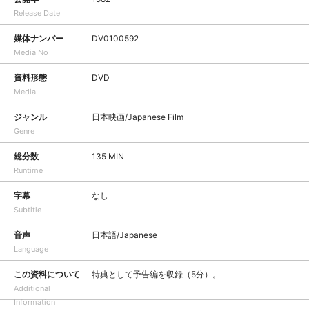
Release Date
媒体ナンバー
DV0100592
Media No
資料形態
DVD
Media
ジャンル
日本映画/Japanese Film
Genre
総分数
135 MIN
Runtime
字幕
なし
Subtitle
音声
日本語/Japanese
Language
この資料について
特典として予告編を収録（5分）。
Additional
Information