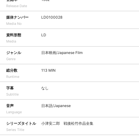
Release Date
媒体ナンバー
LD0100028
Media No
資料形態
LD
Media
ジャンル
日本映画/Japanese Film
Genre
総分数
113 MIN
Runtime
字幕
なし
Subtitle
音声
日本語/Japanese
Language
シリーズタイトル
小津安二郎 戦後松竹作品全集
Series Title