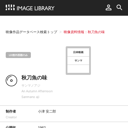
映像作品データベース検索トップ
映像資料情報：秋刀魚の味
日本映画
LD館内視聴のみ
サンマ
秋刀魚の味
サンマノアジ
An Autumn Afternoon
Sanmano aji
制作者
小津 安二郎
Creator
公開年
1962