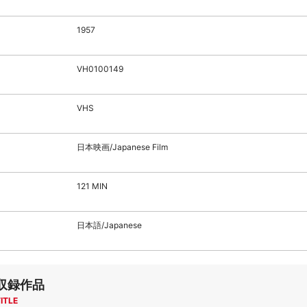
1957
VH0100149
VHS
日本映画/Japanese Film
121 MIN
日本語/Japanese
収録作品
ITLE