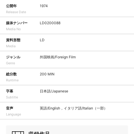
公開年
1974
Release Date
媒体ナンバー
LD0200088
Media No
資料形態
LD
Media
ジャンル
外国映画/Foreign Film
Genre
総分数
200 MIN
Runtime
字幕
日本語/Japanese
Subtitle
音声
英語/English，イタリア語/Italian（一部）
Language