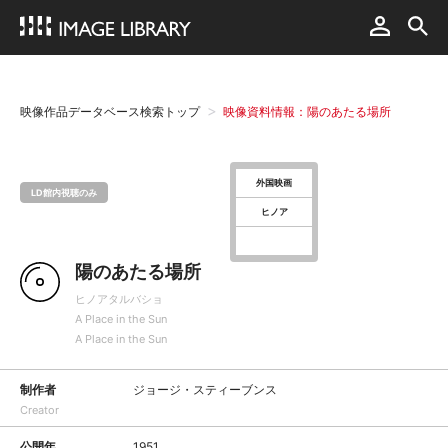
映像作品データベース検索トップ
映像資料情報：陽のあたる場所
外国映画
LD館内視聴のみ
ヒノア
陽のあたる場所
ヒノアタルバショ
A Place in the Sun
A Place in the Sun
制作者
ジョージ・スティーブンス
Creator
公開年
1951