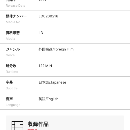
Release Date
媒体ナンバー
LD0200216
Media No
資料形態
LD
Media
ジャンル
外国映画/Foreign Film
Genre
総分数
122 MIN
Runtime
字幕
日本語/Japanese
Subtitle
音声
英語/English
Language
収録作品