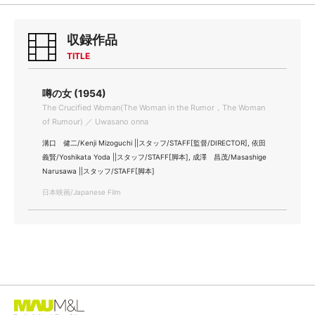
収録作品
TITLE
噂の女 (1954)
The Crucified Woman(The Woman in the Rumor，The Woman
of Rumour) ／ Uwasano onna
溝口 健二/Kenji Mizoguchi ||スタッフ/STAFF[監督/DIRECTOR], 依田
義賢/Yoshikata Yoda ||スタッフ/STAFF[脚本], 成澤 昌茂/Masashige
Narusawa ||スタッフ/STAFF[脚本]
日本映画/Japanese Film