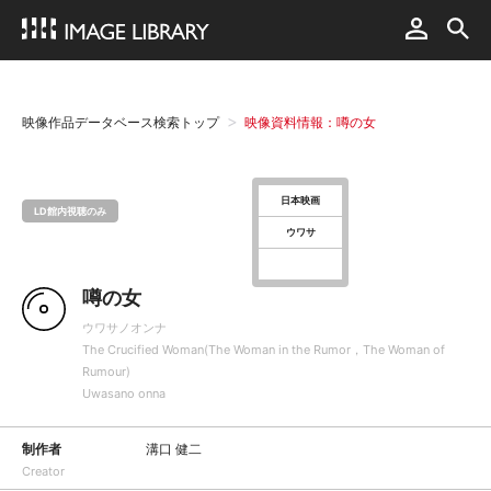
映像作品データベース検索トップ
映像資料情報：噂の女
日本映画
LD館内視聴のみ
ウワサ
噂の女
ウワサノオンナ
The Crucified Woman(The Woman in the Rumor，The Woman of
Rumour)
Uwasano onna
制作者
溝口 健二
Creator