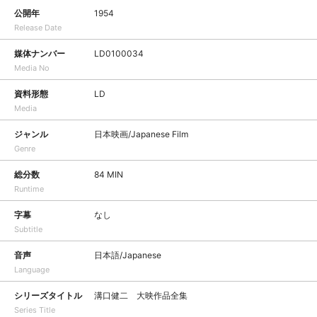
公開年
1954
Release Date
媒体ナンバー
LD0100034
Media No
資料形態
LD
Media
ジャンル
日本映画/Japanese Film
Genre
総分数
84 MIN
Runtime
字幕
なし
Subtitle
音声
日本語/Japanese
Language
シリーズタイトル
溝口健二 大映作品全集
Series Title