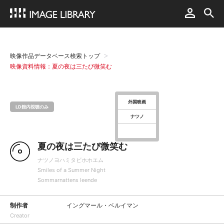
映像作品データベース検索トップ
映像資料情報：夏の夜は三たび微笑む
外国映画
LD館内視聴のみ
ナツノ
夏の夜は三たび微笑む
ナツノヨハミタビホホエム
Smiles of a Summer Night
Sommarnattens leende
制作者
イングマール・ベルイマン
Creator