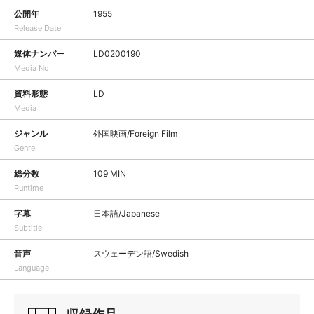
公開年
1955
Release Date
媒体ナンバー
LD0200190
Media No
資料形態
LD
Media
ジャンル
外国映画/Foreign Film
Genre
総分数
109 MIN
Runtime
字幕
日本語/Japanese
Subtitle
音声
スウェーデン語/Swedish
Language