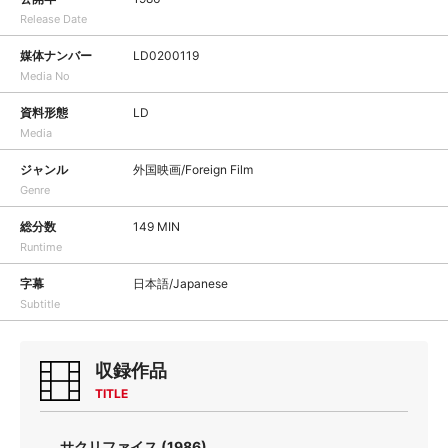
Release Date
媒体ナンバー
LD0200119
Media No
資料形態
LD
Media
ジャンル
外国映画/Foreign Film
Genre
総分数
149 MIN
Runtime
字幕
日本語/Japanese
Subtitle
収録作品
TITLE
サクリファイス (1986)