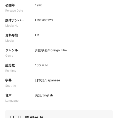
公開年
1976
Release Date
媒体ナンバー
LD0200123
Media No
資料形態
LD
Media
ジャンル
外国映画/Foreign Film
Genre
総分数
130 MIN
Runtime
字幕
日本語/Japanese
Subtitle
音声
英語/English
Language