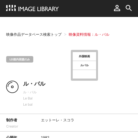
映像作品データベース検索トップ
映像資料情報：ル・バル
外国映画
LD館内視聴のみ
ルバル
ル・バル
ル・バル
Le Bal
Le bal
制作者
エットーレ・スコラ
Creator
公開年
1982