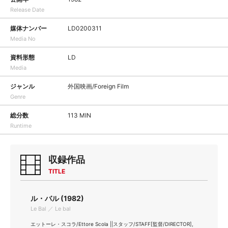
Release Date
媒体ナンバー
LD0200311
Media No
資料形態
LD
Media
ジャンル
外国映画/Foreign Film
Genre
総分数
113 MIN
Runtime
収録作品
TITLE
ル・バル (1982)
Le Bal ／ Le bal
エットーレ・スコラ/Ettore Scola ||スタッフ/STAFF[監督/DIRECTOR],