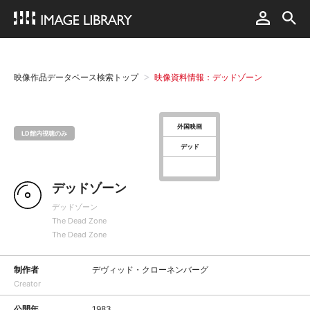
映像作品データベース検索トップ
映像資料情報：デッドゾーン
外国映画
LD館内視聴のみ
デッド
デッドゾーン
デッドゾーン
The Dead Zone
The Dead Zone
制作者
デヴィッド・クローネンバーグ
Creator
公開年
1983