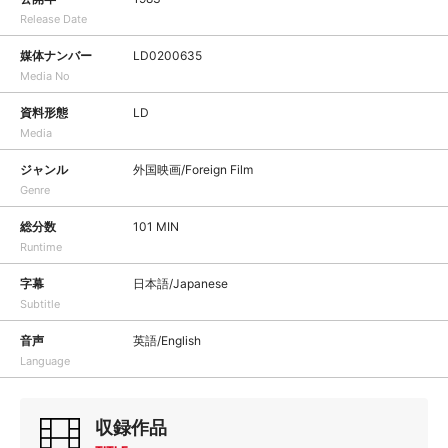
Release Date
媒体ナンバー
LD0200635
Media No
資料形態
LD
Media
ジャンル
外国映画/Foreign Film
Genre
総分数
101 MIN
Runtime
字幕
日本語/Japanese
Subtitle
音声
英語/English
Language
収録作品