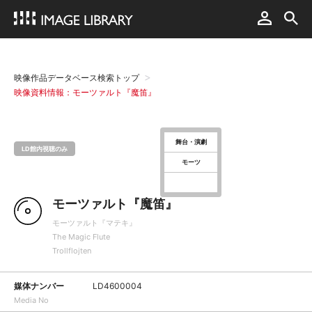
映像作品データベース検索トップ
映像資料情報：モーツァルト『魔笛』
舞台・演劇
LD館内視聴のみ
モーツ
モーツァルト『魔笛』
モーツァルト『マテキ』
The Magic Flute
Trollflojten
媒体ナンバー
LD4600004
Media No