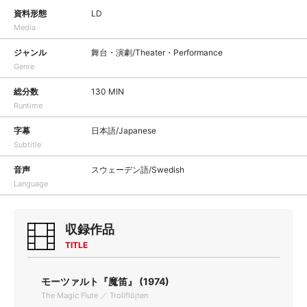
資料形態
LD
Media
ジャンル
舞台・演劇/Theater・Performance
Genre
総分数
130 MIN
Runtime
字幕
日本語/Japanese
Subtitle
音声
スウェーデン語/Swedish
Language
収録作品
TITLE
モーツァルト『魔笛』 (1974)
The Magic Flute ／ Trollflöjten