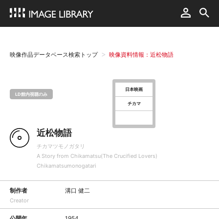
映像作品データベース検索トップ
映像資料情報：近松物語
日本映画
LD館内視聴のみ
チカマ
近松物語
チカマツモノガタリ
A Story from Chikamatsu(The Crucified Lovers)
Chikamatsumonogatari
制作者
溝口 健二
Creator
公開年
1954