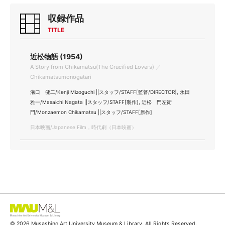
収録作品
TITLE
近松物語 (1954)
A Story from Chikamatsu(The Crucified Lovers) ／
Chikamatsumonogatari
溝口 健二/Kenji Mizoguchi ||スタッフ/STAFF[監督/DIRECTOR], 永田
雅一/Masaichi Nagata ||スタッフ/STAFF[製作], 近松 門左衛
門/Monzaemon Chikamatsu ||スタッフ/STAFF[原作]
日本映画/Japanese Film，時代劇（日本映画）
© 2026 Musashino Art University Museum & Library. All Rights Reserved.