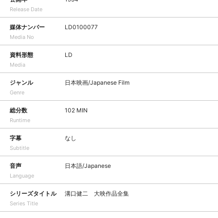
Release Date
媒体ナンバー
LD0100077
Media No
資料形態
LD
Media
ジャンル
日本映画/Japanese Film
Genre
総分数
102 MIN
Runtime
字幕
なし
Subtitle
音声
日本語/Japanese
Language
シリーズタイトル
溝口健二 大映作品全集
Series Title