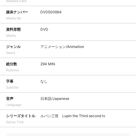
Release Date
媒体ナンバー
DV0500664
Media No
資料形態
DVD
Media
ジャンル
アニメーション/Animation
Genre
総分数
294 MIN
Runtime
字幕
なし
Subtitle
音声
日本語/Japanese
Language
シリーズタイトル
ルパン三世 Lupin the Third second tv
Series Title