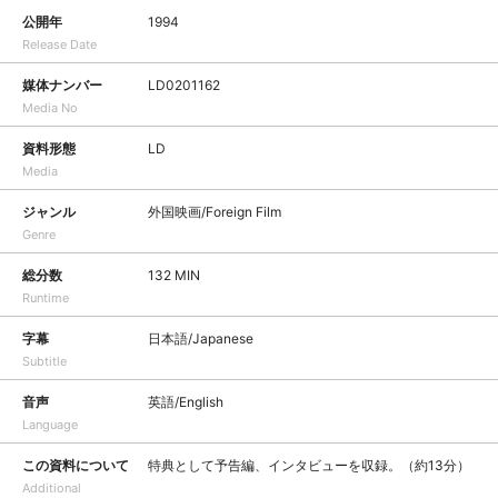
公開年
1994
Release Date
媒体ナンバー
LD0201162
Media No
資料形態
LD
Media
ジャンル
外国映画/Foreign Film
Genre
総分数
132 MIN
Runtime
字幕
日本語/Japanese
Subtitle
音声
英語/English
Language
この資料について
特典として予告編、インタビューを収録。（約13分）
Additional