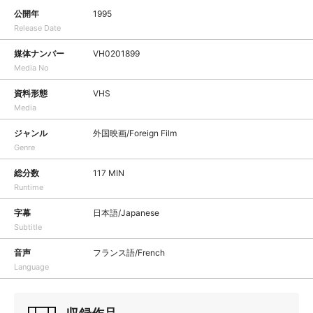
公開年
1995
Release Date
媒体ナンバー
VH0201899
Media No
資料形態
VHS
Media
ジャンル
外国映画/Foreign Film
Genre
総分数
117 MIN
Runtime
字幕
日本語/Japanese
Subtitle
音声
フランス語/French
Language