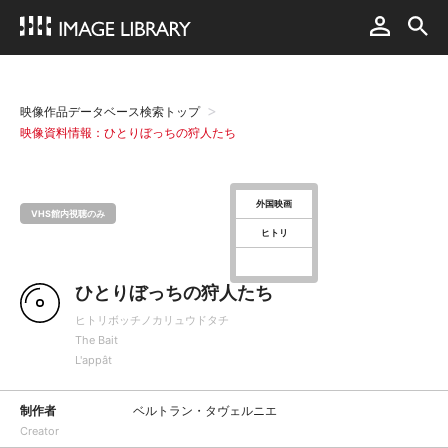
映像作品データベース検索トップ
映像資料情報：ひとりぼっちの狩人たち
外国映画
VHS館内視聴のみ
ヒトリ
ひとりぼっちの狩人たち
ヒトリボッチノカリュウドタチ
The Bait
L'appât
制作者
ベルトラン・タヴェルニエ
Creator