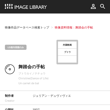
映像作品データベース検索トップ
映像資料情報：舞踏会の手帖
外国映画
LD館内視聴のみ
ブトウ
舞踏会の手帖
ブトウカイノテチョウ
Christine(Dance of Life)
Un carnet de bal
制作者
ジュリアン・デュヴィヴィエ
Creator
公開年
1937