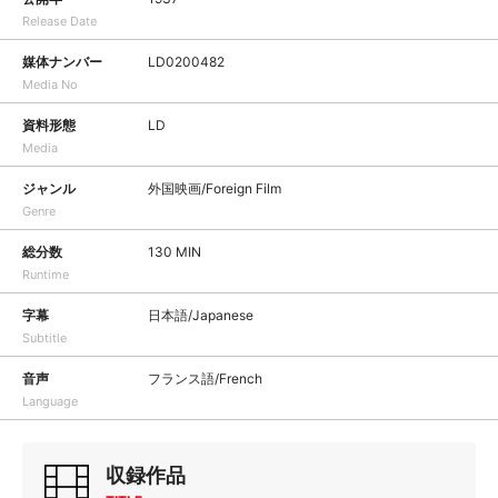
Release Date
媒体ナンバー
LD0200482
Media No
資料形態
LD
Media
ジャンル
外国映画/Foreign Film
Genre
総分数
130 MIN
Runtime
字幕
日本語/Japanese
Subtitle
音声
フランス語/French
Language
収録作品