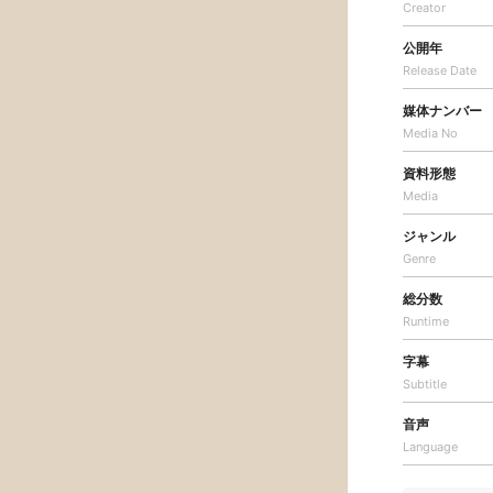
Creator
公開年
Release Date
媒体ナンバー
Media No
資料形態
Media
ジャンル
Genre
総分数
Runtime
字幕
Subtitle
音声
Language