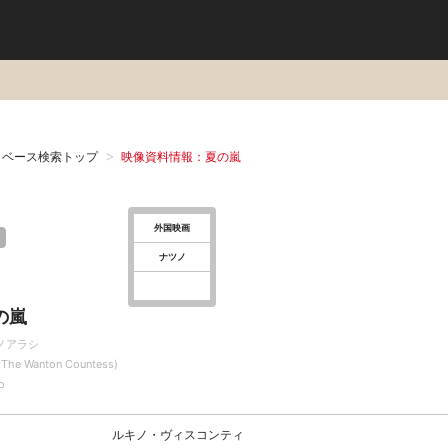
タベース検索トップ
映像資料情報：夏の嵐
外国映画
ナツノ
の嵐
ノアラシ
a(The Wanton Countess)
o
ルキノ・ヴィスコンティ