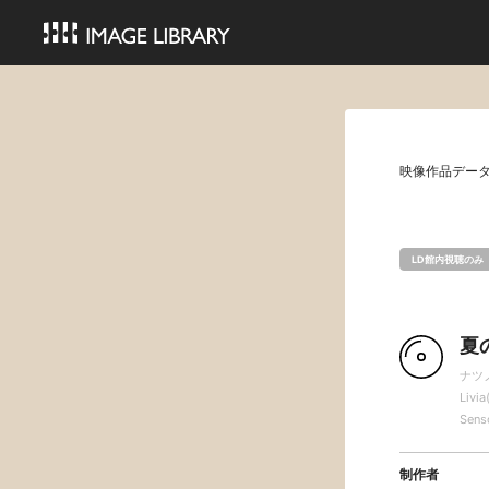
映像作品デー
LD館内視聴のみ
夏
ナツ
Livi
Sens
制作者