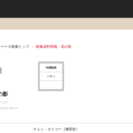
タベース検索トップ
映像資料情報：花の影
外国映画
ハナノ
の影
ノカゲ
tress Moon
チェン・カイコー（陳凱歌）