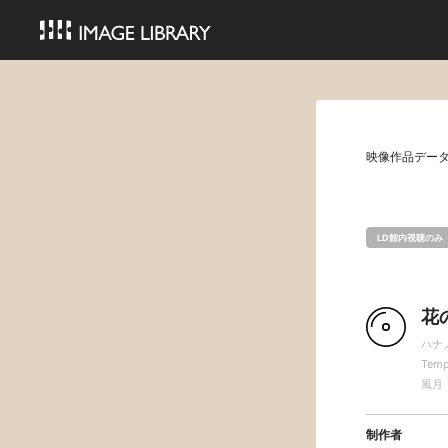
映像作品デー
LD館内視聴のみ
花
ハナ
Temp
風月
制作者