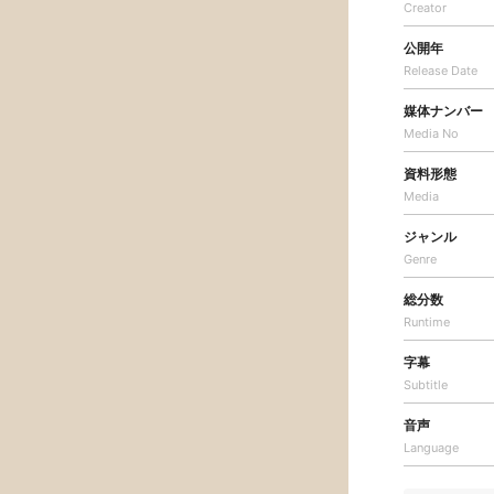
Creator
公開年
Release Date
媒体ナンバー
Media No
資料形態
Media
ジャンル
Genre
総分数
Runtime
字幕
Subtitle
音声
Language